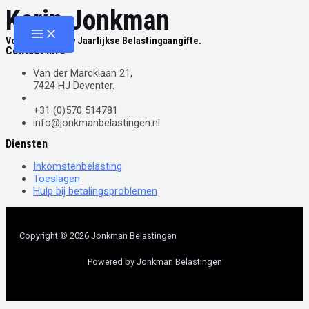
Karin Jonkman
Skip
to
Main
content
Menu
Voor Hulp Bij Uw Jaarlijkse Belastingaangifte.
Contact Info
Van der Marcklaan 21,
7424 HJ Deventer.
+31 (0)570 514781
info@jonkmanbelastingen.nl
Diensten
Inkomstenbelasting
Toeslagen
Hulp bij betalingsproblemen
Copyright © 2026 Jonkman Belastingen
Powered by Jonkman Belastingen